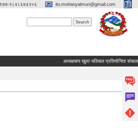
९७७-९८४८६७३२०६
ito.mohanyalmun@gmail.com
Search form
Search
अध्यक्षकप खुला भलिबल प्रतियोगिता संचालन ह