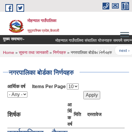
Skip to main content
मोहन्याल गाउँपालिका
सुदूरपश्चिम प्रदेश,कैलाली
मुख्य समाचारः-
मोहन्याल गाउँपालिमा संचालित योजनाहरु समयमै सम्पन्न 
1 of 16
next ›
You are here
Home
»
सूचना तथा जानकारी
»
निर्णयहरु
» नगरपालिका बोर्डका निर्णयहरु
नगरपालिका बोर्डका निर्णयहरु
आर्थिक वर्ष
Items Per Page
आ
र्थि
शिर्षक
मिति
दस्तावेज
क
वर्ष