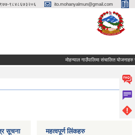
९७७-९८४८६७३२०६
ito.mohanyalmun@gmail.com
मोहन्याल गाउँपालिमा संचालित योजनाहरु समय
्र सूचना
महत्वपूर्ण लिंकहरु