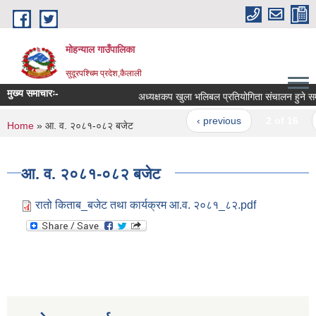
Skip to main content
मोहन्याल गाउँपालिका
सुदूरपश्चिम प्रदेश,कैलाली
मुख्य समाचारः-
अध्यक्षकप खुला भलिबल प्रतियोगिता संचालन हुने सम्ब
‹ previous
2 of 16
You are here
Home
» आ. व. २०८१-०८२ बजेट
आ. व. २०८१-०८२ बजेट
रातो किताब_बजेट तथा कार्यक्रम आ.व. २०८१_८२.pdf