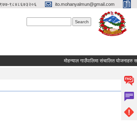
९७७-९८४८६७३२०६
ito.mohanyalmun@gmail.com
Search form
Search
मोहन्याल गाउँपालिमा संचालित योजनाहरु समयम