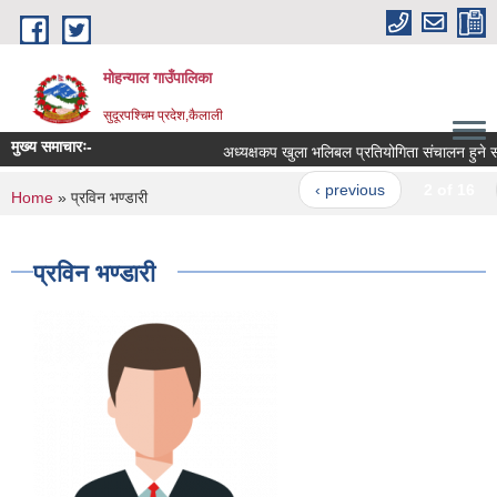
Skip to main content
मोहन्याल गाउँपालिका
सुदूरपश्चिम प्रदेश,कैलाली
मुख्य समाचारः-
अध्यक्षकप खुला भलिबल प्रतियोगिता संचालन हुने सम्
‹ previous
2 of 16
You are here
Home
» प्रविन भण्डारी
प्रविन भण्डारी