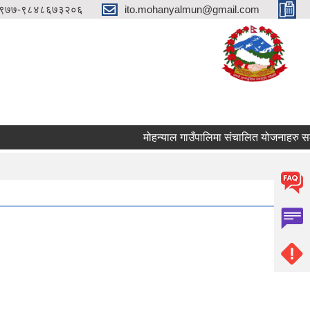
९७७-९८४८६७३२०६
ito.mohanyalmun@gmail.com
मोहन्याल गाउँपालिमा संचालित योजनाहरु समयमै