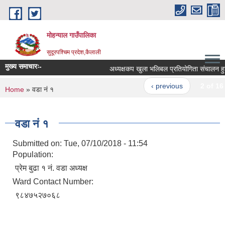
Skip to main content
मोहन्याल गाउँपालिका
सुदूरपश्चिम प्रदेश,कैलाली
मुख्य समाचारः-
अध्यक्षकप खुला भलिबल प्रतियोगिता संचालन हुने 
‹ previous
2 of 16
You are here
Home
» वडा नं १
वडा नं १
Submitted on:
Tue, 07/10/2018 - 11:54
Population:
प्रेम बुढा १ नं. वडा अध्यक्ष
Ward Contact Number:
९८४७५२७०६८