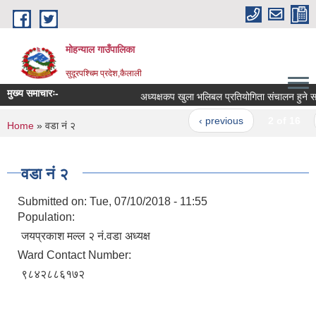
Skip to main content
मोहन्याल गाउँपालिका
सुदूरपश्चिम प्रदेश,कैलाली
मुख्य समाचारः-
अध्यक्षकप खुला भलिबल प्रतियोगिता संचालन हुने सम्
‹ previous
2 of 16
You are here
Home
» वडा नं २
वडा नं २
Submitted on:
Tue, 07/10/2018 - 11:55
Population:
जयप्रकाश मल्ल २ नं.वडा अध्यक्ष
Ward Contact Number:
९८४२८८६१७२