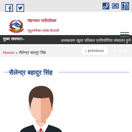
Skip to main content
मोहन्याल गाउँपालिका
सुदूरपश्चिम प्रदेश,कैलाली
मुख्य समाचारः-
अध्यक्षकप खुला भलिबल प्रतियोगिता संचालन हुने सम
‹ previous
2 of 16
You are here
Home
» सैलेन्द्र बहादुर सिंह
सैलेन्द्र बहादुर सिंह