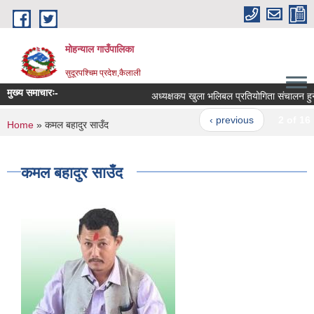
Skip to main content
मोहन्याल गाउँपालिका
सुदूरपश्चिम प्रदेश,कैलाली
मुख्य समाचारः-
अध्यक्षकप खुला भलिबल प्रतियोगिता संचालन हुने 
‹ previous
2 of 16
You are here
Home
» कमल बहादुर साउँद
कमल बहादुर साउँद