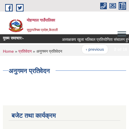
Skip to main content
मोहन्याल गाउँपालिका
सुदूरपश्चिम प्रदेश,कैलाली
मुख्य समाचारः-
अध्यक्षकप खुला भलिबल प्रतियोगिता संचालन हुने 
‹ previous
2 of 16
You are here
Home
»
प्रतिवेदन
» अनुगमन प्रतिवेदन
अनुगमन प्रतिवेदन
बजेट तथा कार्यक्रम