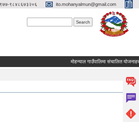
९७७-९८४८६७३२०६
ito.mohanyalmun@gmail.com
Search form
Search
मोहन्याल गाउँपालिमा संचालित योजनाहरु स