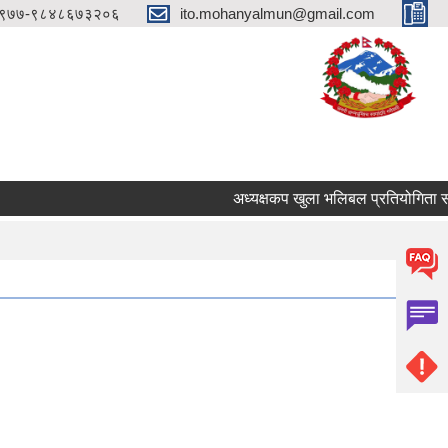
९७७-९८४८६७३२०६
ito.mohanyalmun@gmail.com
अध्यक्षकप खुला भलिबल प्रतियोगिता संचा